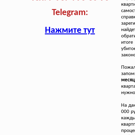
кварт
самос
Telegram:
справ
зарег
Нажмите тут
найде
обрат
итоге
убит
закон
Пожал
запо
месяц
кварт
нужно
На да
000 р
кажд
кварт
проце