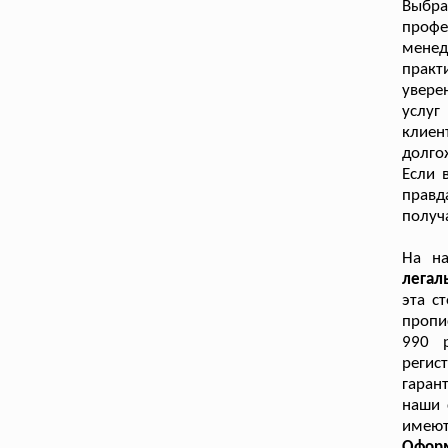
Выбр
проф
менед
практ
увере
услуг
клиен
долго
Если 
правд
получ
На н
легал
эта с
пропи
990 
реги
гаран
наши 
имеют
Офор