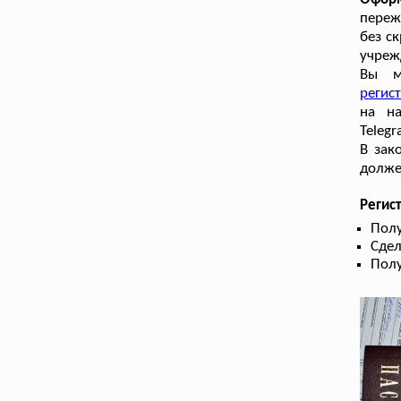
переж
без с
учреж
Вы м
регис
на н
Telegr
В зак
долже
Регис
Полу
Сдел
Полу