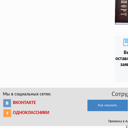
В
остав
зая
Сотру
Мы в социальных сетях:
ВКОНТАКТЕ
Как заказать
ОДНОКЛАССНИКИ
Прописка в Ал
С