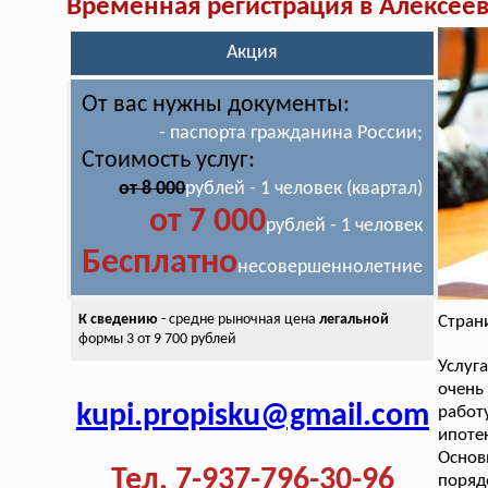
Временная регистрация в Алексее
Акция
От вас нужны документы:
- паспорта гражданина России;
Стоимость услуг:
от 8 000
рублей - 1 человек (квартал)
от 7 000
рублей - 1 человек
Бесплатно
несовершеннолетние
К сведению
- средне рыночная цена
легальной
Стран
формы 3 от 9 700 рублей
Услуг
очень
kupi.propisku@gmail.com
работ
ипоте
Основ
Тел. 7-937-796-30-96
поряд